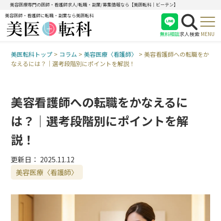
美容医療専門の医師・看護師求人/転職・副業/募集情報なら【美医転科｜ビーテン】
美容医師・看護師に転職・副業なら美医転科
無料相談
求人検索
MENU
美医転科トップ
>
コラム
>
美容医療〈看護師〉
>
美容看護師への転職をか
医師
なえるには？｜選考段階別にポイントを解説！
看護師
受付
美容看護師への転職をかなえるに
は？｜選考段階別にポイントを解
説！
更新日：
2025.11.12
美容医療〈看護師〉